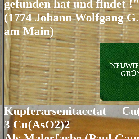
gefunden hat und findet !
(1774 Johann Wolfgang G.
am Main)
Kupferarsenitacetat C
3 Cu(AsO2)2
Als Malerfarbe (Paul Gaug