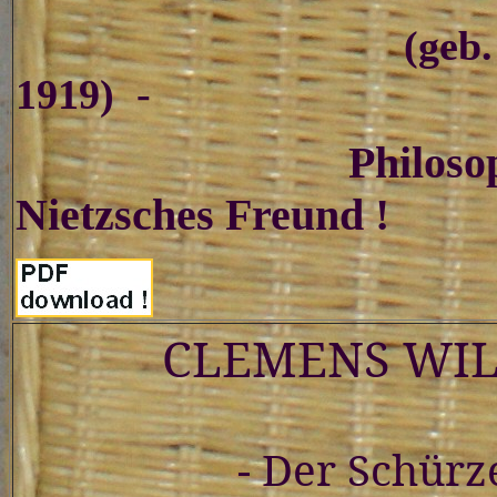
(
geb.
1919)
-
Philoso
Nietzsches Freund !
CLEMENS WIL
-
Der Schürz