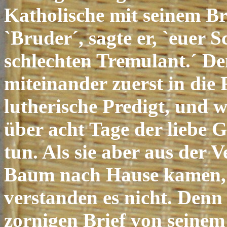
Katholische mit seinem Bru
`Bruder´, sagte er, `euer 
schlechten Tremulant.´ De
miteinander zuerst in die
lutherische Predigt, und w
über acht Tage der liebe G
tun. Als sie aber aus der
Baum nach Hause kamen, e
verstanden es nicht. Denn
zornigen Brief von seinem