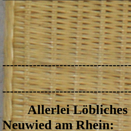
---------------------------------
------
---------------------------------
Allerlei Löbliches &
Neuwied am Rhein: