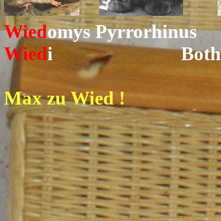
Wied
omys Pyrrorhinu
Wied
i Bothro
Max zu Wied !