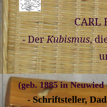
CARL EINS
- Der
Kubismus
, di
u
(geb. 1885 in Neuwied -
- Schriftsteller, Dad