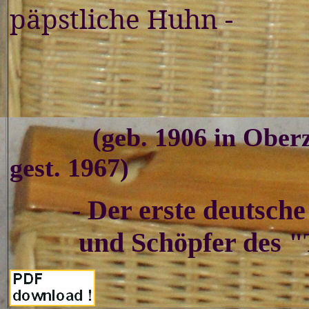
päpstliche Huhn -
(geb. 1906 in Obe
gest. 1967)
- Der erste deutsch
und Schöpfer des "To