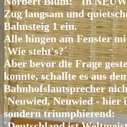
Norbert Blüm: "In NEUW
Zug langsam und quietsch
Bahnsteig 1 ein.
Alle hingen am Fenster mi
`Wie steht's?´
Aber bevor die Frage gest
konnte, schallte es aus de
Bahnhofslautsprecher nich
`Neuwied, Neuwied - hier 
sondern triumphierend:
`Deutschland ist Weltmeis